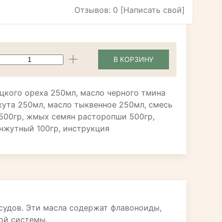
Отзывов: 0
[Написать свой]
В КОРЗИНУ
ецкого ореха 250мл, масло черного тмина
жута 250мл, масло тыквенное 250мл, смесь
500гр, жмых семян расторопши 500гр,
унжутный 100гр, инструкция
судов. Эти масла содержат флавоноиды,
ой системы.