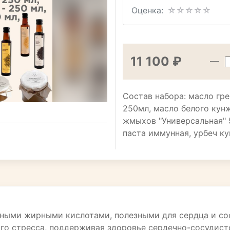
Оценка:
11 100 ₽
Состав набора: масло гр
250мл, масло белого кун
жмыхов "Универсальная" 
паста иммунная, урбеч к
ными жирными кислотами, полезными для сердца и со
го стресса, поддерживая здоровье сердечно-сосудист